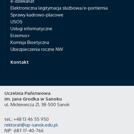
e-dziekanat
Elektroniczna legitymacja służbowa/e-portiernia
Sprawy kadrowo-płacowe
USOS
Usługi informatyczne
Erasmus+
Komisja Bioetyczna
Ubezpieczenia roczne NW
Kontakt
Uczelnia Państwowa
im. Jana Grodka w Sanoku
ul. Mickiewicza 21, 38-500 Sanok
tel.: +48 13 46 55 950
rektorat@up-sanok.edu.pl
NIP 687-17-40-766