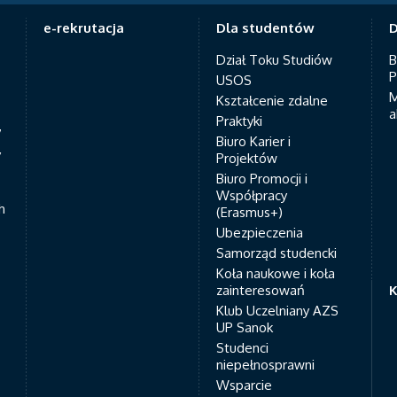
e-rekrutacja
Dla studentów
D
Dział Toku Studiów
B
P
USOS
M
Kształcenie zdalne
a
Praktyki
7
Biuro Karier i
y
Projektów
Biuro Promocji i
Współpracy
h
(Erasmus+)
Ubezpieczenia
Samorząd studencki
Koła naukowe i koła
zainteresowań
K
Klub Uczelniany AZS
UP Sanok
Studenci
niepełnosprawni
Wsparcie