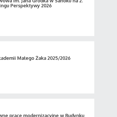
wowa im. Jana Grodka w Sanoku na 2.
ingu Perspektywy 2026
kademii Małego Żaka 2025/2026
wne prace modernizacyjne w Budynku