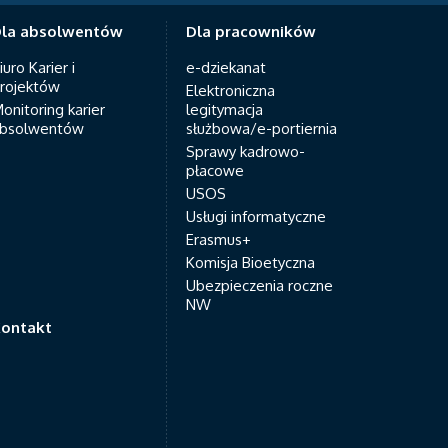
la absolwentów
Dla pracowników
iuro Karier i
e-dziekanat
rojektów
Elektroniczna
onitoring karier
legitymacja
bsolwentów
służbowa/e-portiernia
Sprawy kadrowo-
płacowe
USOS
Usługi informatyczne
Erasmus+
Komisja Bioetyczna
Ubezpieczenia roczne
NW
ontakt