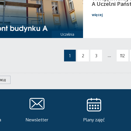
A Uczelni Pańs
więcej
Uczelnia
...
1
2
3
112
KUJ
Plany zajęć
Serwis rekrutacyjny
A