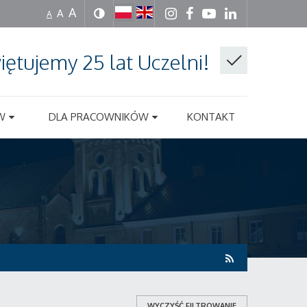
A
A
A
iętujemy 25 lat Uczelni!
W
DLA PRACOWNIKÓW
KONTAKT
WYCZYŚĆ FILTROWANIE