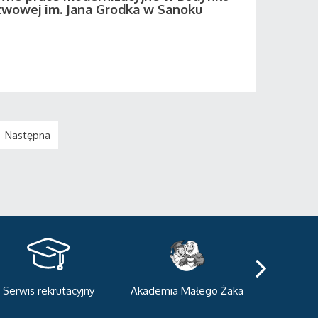
twowej im. Jana Grodka w Sanoku
Następna
kademia Małego Żaka
Centrum Sportowo-
Centrum
Dydaktyczne
Med