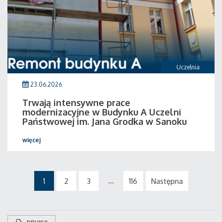
Uczelnia
23.06.2026
Trwają intensywne prace
modernizacyjne w Budynku A Uczelni
Państwowej im. Jana Grodka w Sanoku
więcej
...
1
2
3
116
Następna