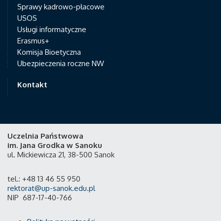
Sprawy kadrowo-płacowe
USOS
Usługi informatyczne
Erasmus+
Komisja Bioetyczna
Ubezpieczenia roczne NW
Kontakt
Uczelnia Państwowa
im. Jana Grodka w Sanoku
ul. Mickiewicza 21, 38-500 Sanok
tel.: +48 13 46 55 950
rektorat@up-sanok.edu.pl
NIP 687-17-40-766