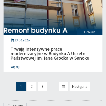
Uczelnia
23.06.2026
Trwają intensywne prace
modernizacyjne w Budynku A Uczelni
Państwowej im. Jana Grodka w Sanoku
więcej
...
1
2
3
111
Następna