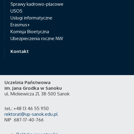
Sprawy kadrowo-płacowe
USOS
Usługi informatyczne
Erasmus+
Komisja Bioetyczna
Ubezpieczenia roczne NW
Kontakt
Uczelnia Państwowa
im. Jana Grodka w Sanoku
ul. Mickiewicza 21, 38-500 Sanok
tel.: +48 13 46 55 950
rektorat@up-sanok.edu.pl
NIP 687-17-40-766