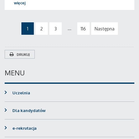
więcej
...
1
2
3
116
Następna
DRUKUJ
MENU
Uczelnia
Dla kandydatów
e-rekrutacja