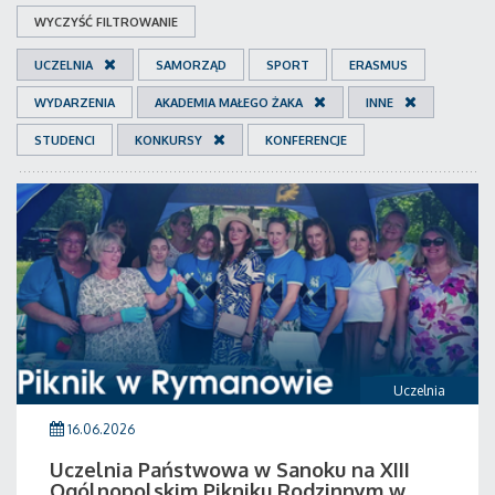
WYCZYŚĆ FILTROWANIE
UCZELNIA
SAMORZĄD
SPORT
ERASMUS
WYDARZENIA
AKADEMIA MAŁEGO ŻAKA
INNE
STUDENCI
KONKURSY
KONFERENCJE
Uczelnia
16.06.2026
Uczelnia Państwowa w Sanoku na XIII
Ogólnopolskim Pikniku Rodzinnym w