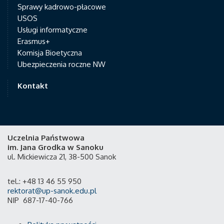
Sprawy kadrowo-płacowe
USOS
Usługi informatyczne
Erasmus+
Komisja Bioetyczna
Ubezpieczenia roczne NW
Kontakt
Uczelnia Państwowa
im. Jana Grodka w Sanoku
ul. Mickiewicza 21, 38-500 Sanok
tel.: +48 13 46 55 950
rektorat@up-sanok.edu.pl
NIP 687-17-40-766