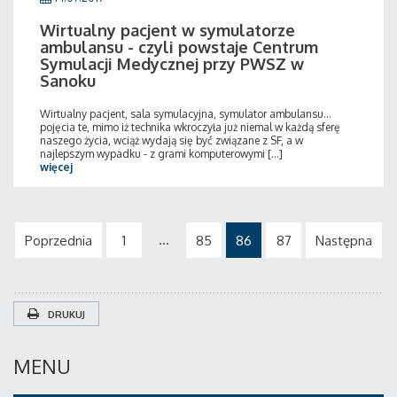
Wirtualny pacjent w symulatorze
ambulansu - czyli powstaje Centrum
Symulacji Medycznej przy PWSZ w
Sanoku
Wirtualny pacjent, sala symulacyjna, symulator ambulansu…
pojęcia te, mimo iż technika wkroczyła już niemal w każdą sferę
naszego życia, wciąż wydają się być związane z SF, a w
najlepszym wypadku - z grami komputerowymi [...]
więcej
...
Poprzednia
1
85
86
87
Następna
DRUKUJ
MENU