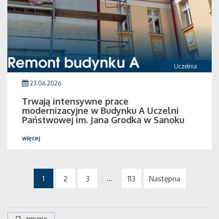
Uczelnia
23.06.2026
Trwają intensywne prace
modernizacyjne w Budynku A Uczelni
Państwowej im. Jana Grodka w Sanoku
więcej
...
1
2
3
113
Następna