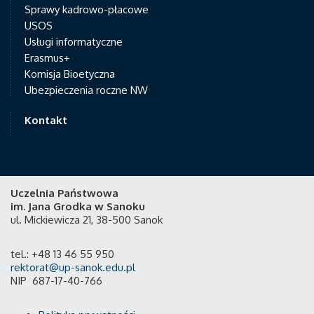
Sprawy kadrowo-płacowe
USOS
Usługi informatyczne
Erasmus+
Komisja Bioetyczna
Ubezpieczenia roczne NW
Kontakt
Uczelnia Państwowa
im. Jana Grodka w Sanoku
ul. Mickiewicza 21, 38-500 Sanok
tel.: +48 13 46 55 950
rektorat@up-sanok.edu.pl
NIP 687-17-40-766