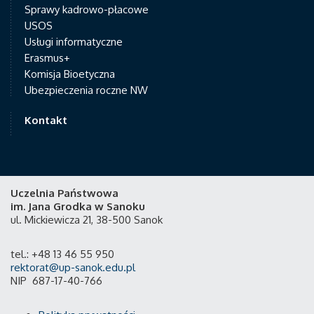
Sprawy kadrowo-płacowe
USOS
Usługi informatyczne
Erasmus+
Komisja Bioetyczna
Ubezpieczenia roczne NW
Kontakt
Uczelnia Państwowa
im. Jana Grodka w Sanoku
ul. Mickiewicza 21, 38-500 Sanok
tel.: +48 13 46 55 950
rektorat@up-sanok.edu.pl
NIP 687-17-40-766