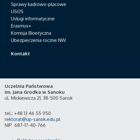
Sprawy kadrowo-płacowe
USOS
Usługi informatyczne
Erasmus+
Komisja Bioetyczna
Ubezpieczenia roczne NW
Kontakt
Uczelnia Państwowa
im. Jana Grodka w Sanoku
ul. Mickiewicza 21, 38-500 Sanok
tel.: +48 13 46 55 950
rektorat@up-sanok.edu.pl
NIP 687-17-40-766