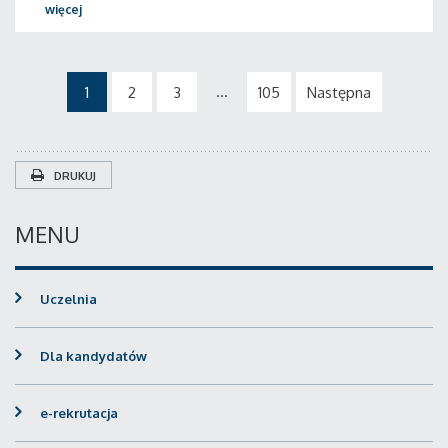
więcej
...
1
2
3
105
Następna
DRUKUJ
MENU
Uczelnia
Dla kandydatów
e-rekrutacja