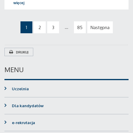
więcej
...
1
2
3
85
Następna
DRUKUJ
MENU
Uczelnia
Dla kandydatów
e-rekrutacja