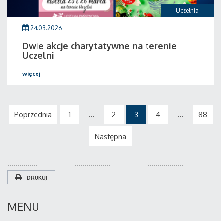
Uczelnia
24.03.2026
Dwie akcje charytatywne na terenie
Uczelni
więcej
...
...
Poprzednia
1
2
3
4
88
Następna
DRUKUJ
MENU