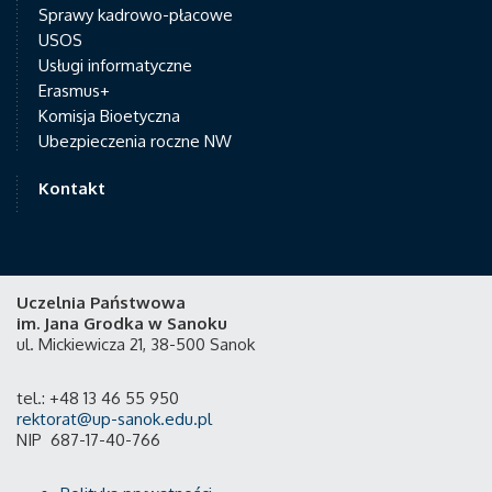
Sprawy kadrowo-płacowe
USOS
Usługi informatyczne
Erasmus+
Komisja Bioetyczna
Ubezpieczenia roczne NW
Kontakt
Uczelnia Państwowa
im. Jana Grodka w Sanoku
ul. Mickiewicza 21, 38-500 Sanok
tel.: +48 13 46 55 950
rektorat@up-sanok.edu.pl
NIP 687-17-40-766