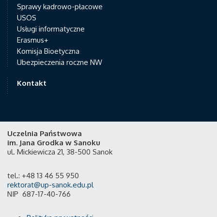
Sprawy kadrowo-płacowe
USOS
Usługi informatyczne
Erasmus+
Komisja Bioetyczna
Ubezpieczenia roczne NW
Kontakt
Uczelnia Państwowa
im. Jana Grodka w Sanoku
ul. Mickiewicza 21, 38-500 Sanok
tel.: +48 13 46 55 950
rektorat@up-sanok.edu.pl
NIP 687-17-40-766