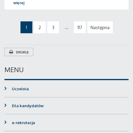
więcej
...
1
2
3
117
Następna
DRUKUJ
MENU
Uczelnia
Dla kandydatów
e-rekrutacja