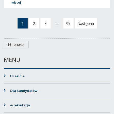
więcej
...
1
2
3
97
Następna
DRUKUJ
MENU
Uczelnia
Dla kandydatów
e-rekrutacja