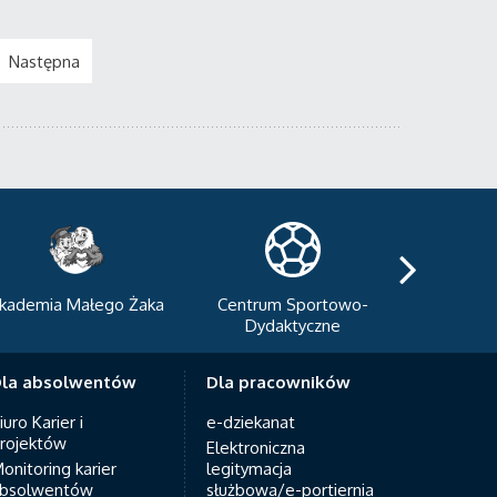
Następna
kademia Małego Żaka
Centrum Sportowo-
Centrum
Dydaktyczne
Med
la absolwentów
Dla pracowników
iuro Karier i
e-dziekanat
rojektów
Elektroniczna
onitoring karier
legitymacja
bsolwentów
służbowa/e-portiernia