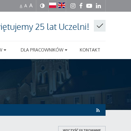
A
A
A
iętujemy 25 lat Uczelni!
W
DLA PRACOWNIKÓW
KONTAKT
WYCZYŚĆ FILTROWANIE