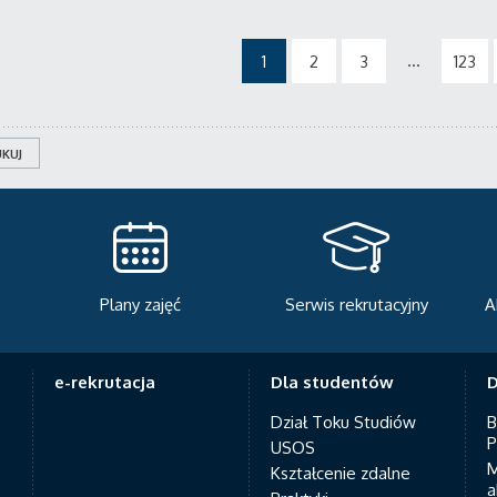
...
1
2
3
123
KUJ
Plany zajęć
Serwis rekrutacyjny
A
e-rekrutacja
Dla studentów
D
Dział Toku Studiów
B
P
USOS
M
Kształcenie zdalne
a