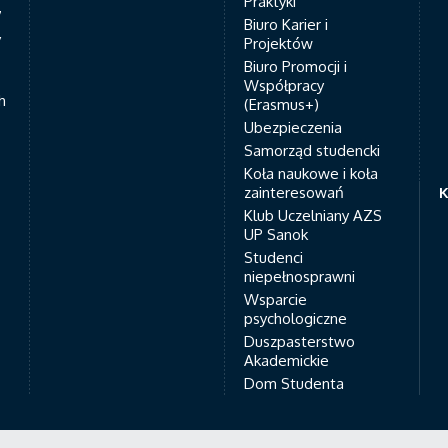
Praktyki
7
Biuro Karier i
y
Projektów
Biuro Promocji i
Współpracy
h
(Erasmus+)
Ubezpieczenia
Samorząd studencki
Koła naukowe i koła
zainteresowań
K
Klub Uczelniany AZS
UP Sanok
Studenci
niepełnosprawni
Wsparcie
psychologiczne
Duszpasterstwo
Akademickie
Dom Studenta