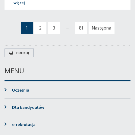
więcej
...
1
2
3
81
Następna
DRUKUJ
MENU
Uczelnia
Dla kandydatów
e-rekrutacja