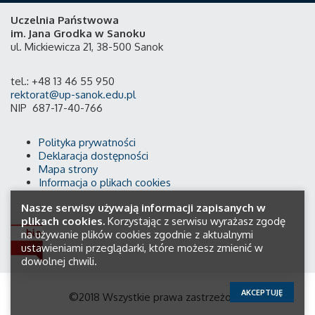
Uczelnia Państwowa
im. Jana Grodka w Sanoku
ul. Mickiewicza 21, 38-500 Sanok
tel.: +48 13 46 55 950
rektorat@up-sanok.edu.pl
NIP 687-17-40-766
Polityka prywatności
Deklaracja dostępności
Mapa strony
Informacja o plikach cookies
Nasze serwisy używają informacji zapisanych w
plikach cookies.
Korzystając z serwisu wyrażasz zgodę
na używanie plików cookies zgodnie z aktualnymi
ustawieniami przeglądarki, które możesz zmienić w
dowolnej chwili.
AKCEPTUJĘ
©2018 Wszystkie prawa zastrzeżone.