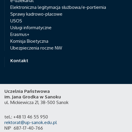
e-dziekanat
Elektroniczna legitymacja służbowa/e-portiernia
Sprawy kadrowo-płacowe
USOS
Usługi informatyczne
Erasmus+
Komisja Bioetyczna
Ubezpieczenia roczne NW
Kontakt
Uczelnia Państwowa
im. Jana Grodka w Sanoku
ul. Mickiewicza 21, 38-500 Sanok
tel.: +48 13 46 55 950
rektorat@up-sanok.edu.pl
NIP 687-17-40-766