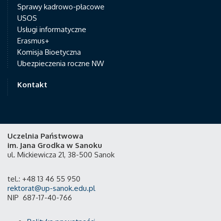
Sprawy kadrowo-płacowe
USOS
Usługi informatyczne
Erasmus+
Komisja Bioetyczna
Ubezpieczenia roczne NW
Kontakt
Uczelnia Państwowa
im. Jana Grodka w Sanoku
ul. Mickiewicza 21, 38-500 Sanok
tel.: +48 13 46 55 950
rektorat@up-sanok.edu.pl
NIP 687-17-40-766