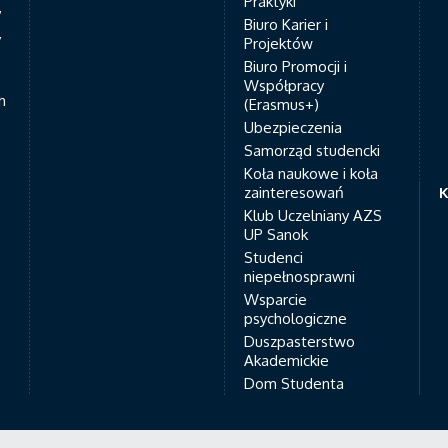
Praktyki
7
Biuro Karier i
y
Projektów
Biuro Promocji i
Współpracy
h
(Erasmus+)
Ubezpieczenia
Samorząd studencki
Koła naukowe i koła
zainteresowań
K
Klub Uczelniany AZS
UP Sanok
Studenci
niepełnosprawni
Wsparcie
psychologiczne
Duszpasterstwo
Akademickie
Dom Studenta