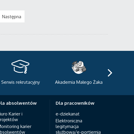
Następna
kademia Małego Żaka
Centrum Sportowo-
Centrum
Dydaktyczne
Med
la absolwentów
Dla pracowników
iuro Karier i
e-dziekanat
rojektów
Elektroniczna
onitoring karier
legitymacja
bsolwentów
służbowa/e-portiernia