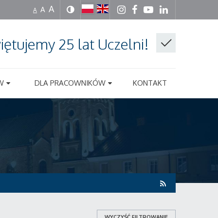
A
A
A
iętujemy 25 lat Uczelni!
W
DLA PRACOWNIKÓW
KONTAKT
WYCZYŚĆ FILTROWANIE