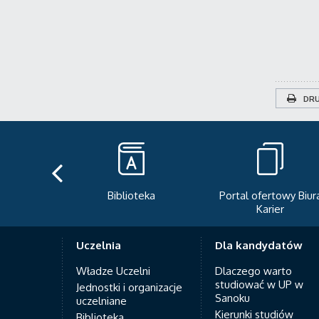
DRU
teka
Portal ofertowy Biura
Newsletter
Karier
Uczelnia
Dla kandydatów
Władze Uczelni
Dlaczego warto
studiować w UP w
Jednostki i organizacje
Sanoku
uczelniane
Kierunki studiów
Biblioteka