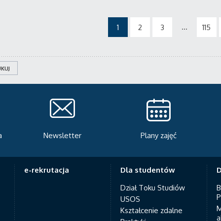
...
1
2
3
115
KUJ
Plany zajęć
Serwis rekrutacyjny
A
e-rekrutacja
Dla studentów
D
Dział Toku Studiów
B
P
USOS
M
Kształcenie zdalne
a