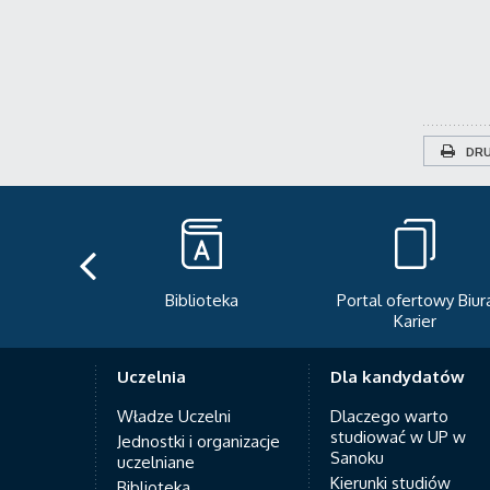
DRU
teka
Portal ofertowy Biura
Newsletter
Karier
Uczelnia
Dla kandydatów
Władze Uczelni
Dlaczego warto
studiować w UP w
Jednostki i organizacje
Sanoku
uczelniane
Kierunki studiów
Biblioteka