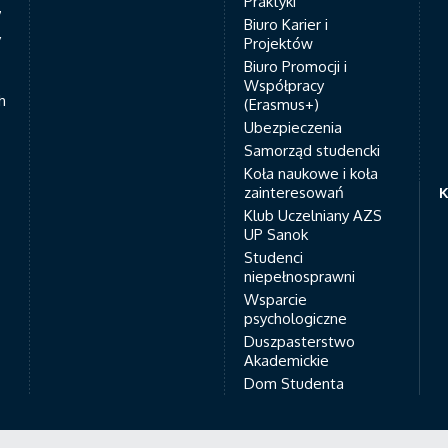
Praktyki
7
Biuro Karier i
y
Projektów
Biuro Promocji i
Współpracy
h
(Erasmus+)
Ubezpieczenia
Samorząd studencki
Koła naukowe i koła
zainteresowań
K
Klub Uczelniany AZS
UP Sanok
Studenci
niepełnosprawni
Wsparcie
psychologiczne
Duszpasterstwo
Akademickie
Dom Studenta