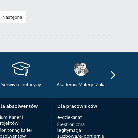
Następna
kademia Małego Żaka
Centrum Sportowo-
Centrum
Dydaktyczne
Med
la absolwentów
Dla pracowników
iuro Karier i
e-dziekanat
rojektów
Elektroniczna
onitoring karier
legitymacja
bsolwentów
służbowa/e-portiernia