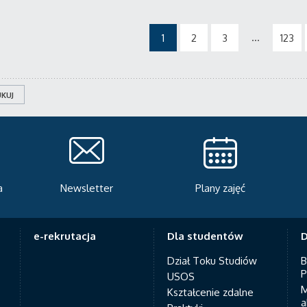
...
1
2
3
123
KUJ
Plany zajęć
Serwis rekrutacyjny
A
e-rekrutacja
Dla studentów
D
Dział Toku Studiów
B
P
USOS
M
Kształcenie zdalne
a