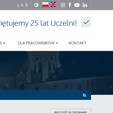
A
A
A
iętujemy 25 lat Uczelni!
W
DLA PRACOWNIKÓW
KONTAKT
WYCZYŚĆ FILTROWANIE