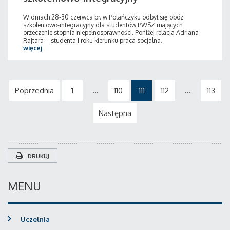
W dniach 28-30 czerwca br. w Polańczyku odbył się obóz
szkoleniowo-integracyjny dla studentów PWSZ mających
orzeczenie stopnia niepełnosprawności. Poniżej relacja Adriana
Rajtara – studenta I roku kierunku praca socjalna.
więcej
...
...
Poprzednia
1
110
111
112
113
Następna
DRUKUJ
MENU
Uczelnia