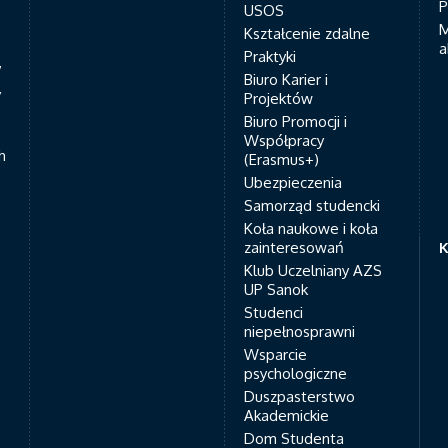
P
USOS
M
Kształcenie zdalne
a
Praktyki
7
Biuro Karier i
y
Projektów
Biuro Promocji i
Współpracy
h
(Erasmus+)
Ubezpieczenia
Samorząd studencki
Koła naukowe i koła
zainteresowań
K
Klub Uczelniany AZS
UP Sanok
Studenci
niepełnosprawni
Wsparcie
psychologiczne
Duszpasterstwo
Akademickie
Dom Studenta