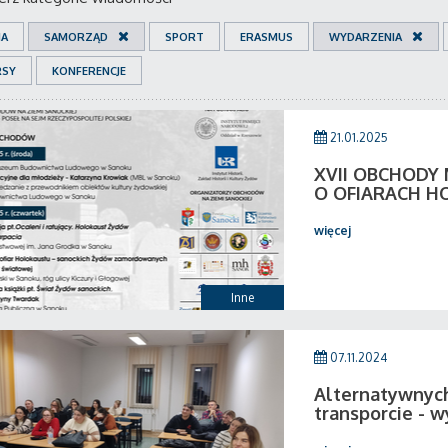
IA
SAMORZĄD
SPORT
ERASMUS
WYDARZENIA
RSY
KONFERENCJE
21.01.2025
XVII OBCHODY
O OFIARACH H
więcej
Inne
07.11.2024
Alternatywnych
transporcie - w