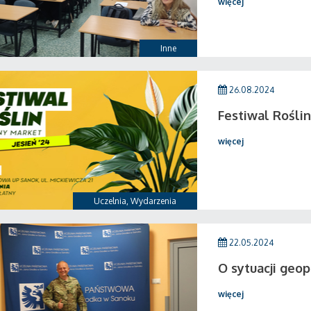
więcej
Inne
26.08.2024
Festiwal Roślin
więcej
Uczelnia
,
Wydarzenia
22.05.2024
O sytuacji geop
więcej