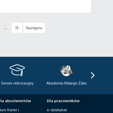
...
15
Następna
kademia Małego Żaka
Centrum Sportowo-
Centrum
Dydaktyczne
Med
la absolwentów
Dla pracowników
iuro Karier i
e-dziekanat