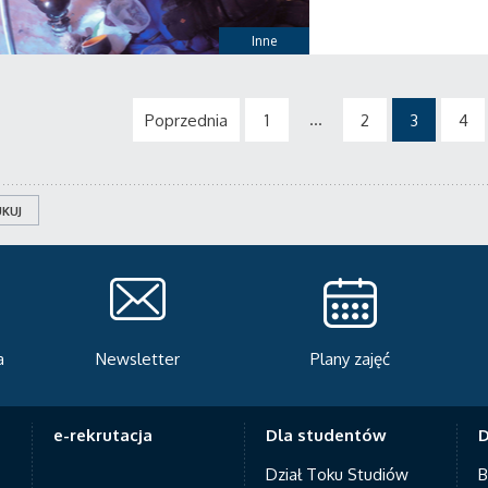
Inne
...
Poprzednia
1
2
3
4
KUJ
Plany zajęć
Serwis rekrutacyjny
A
e-rekrutacja
Dla studentów
D
Dział Toku Studiów
B