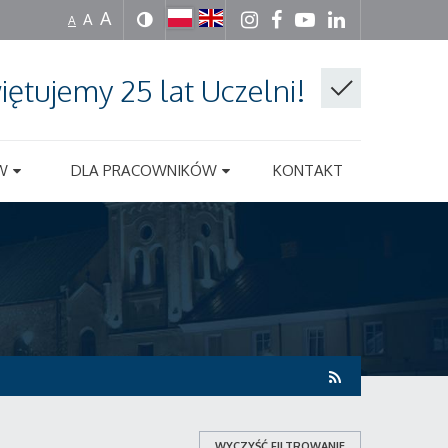
A
A
A
iętujemy 25 lat Uczelni!
W
DLA PRACOWNIKÓW
KONTAKT
WYCZYŚĆ FILTROWANIE