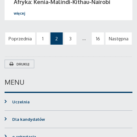
Afryka: Kenia-Malindi-Kithau-Nairobi
więcej
...
Poprzednia
1
2
3
16
Następna
DRUKUJ
MENU
Uczelnia
Dla kandydatów
e-rekrutacja