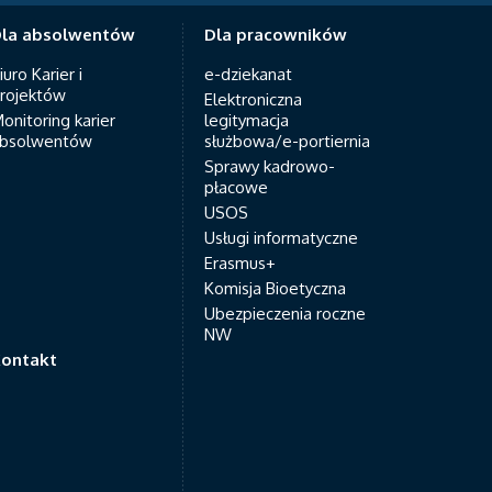
la absolwentów
Dla pracowników
iuro Karier i
e-dziekanat
rojektów
Elektroniczna
onitoring karier
legitymacja
bsolwentów
służbowa/e-portiernia
Sprawy kadrowo-
płacowe
USOS
Usługi informatyczne
Erasmus+
Komisja Bioetyczna
Ubezpieczenia roczne
NW
ontakt