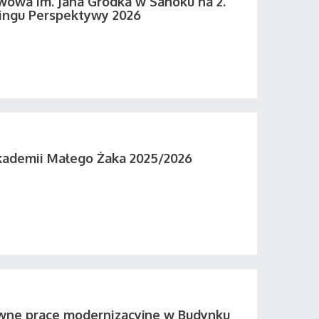
wowa im. Jana Grodka w Sanoku na 2.
ingu Perspektywy 2026
kademii Małego Żaka 2025/2026
wne prace modernizacyjne w Budynku