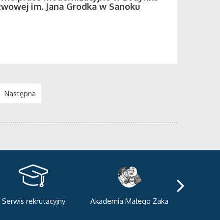
twowej im. Jana Grodka w Sanoku
Następna
kademia Małego Żaka
Centrum Sportowo-
Centrum
Dydaktyczne
Med