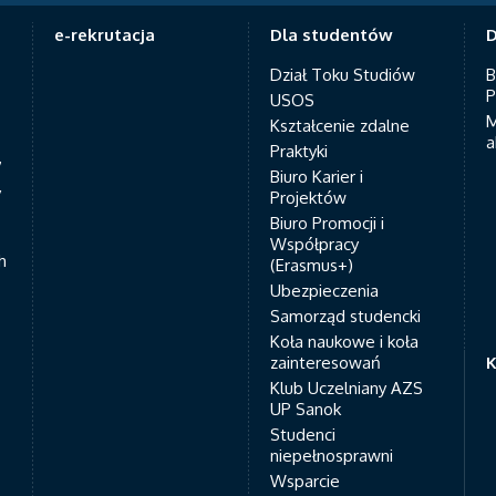
e-rekrutacja
Dla studentów
D
Dział Toku Studiów
B
P
USOS
M
Kształcenie zdalne
a
Praktyki
7
Biuro Karier i
y
Projektów
Biuro Promocji i
Współpracy
h
(Erasmus+)
Ubezpieczenia
Samorząd studencki
Koła naukowe i koła
zainteresowań
K
Klub Uczelniany AZS
UP Sanok
Studenci
niepełnosprawni
Wsparcie