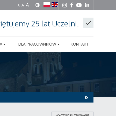
A
A
A
iętujemy 25 lat Uczelni!
W
DLA PRACOWNIKÓW
KONTAKT
WYCZYŚĆ FILTROWANIE