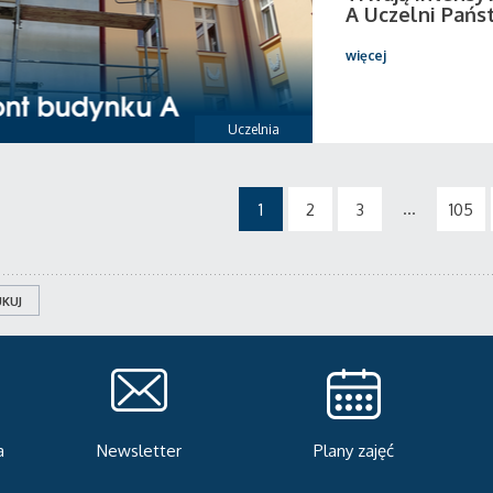
A Uczelni Pańs
więcej
Uczelnia
...
1
2
3
105
KUJ
Plany zajęć
Serwis rekrutacyjny
A