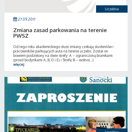
Uczelnia
27.09.2017
Zmiana zasad parkowania na terenie
PWSZ
Od tego roku akademickiego duże zmiany czekają studentów i
pracowników parkujących auta na terenie uczelni. Został on
bowiem podzielony na dwie strefy: A – ograniczoną bramkami
(przed budynkami A, B, D i E) i Strefę B – wolno(...)
więcej