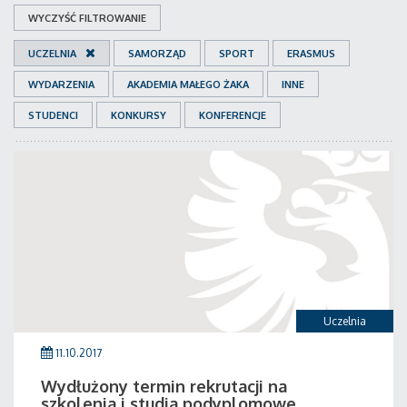
WYCZYŚĆ FILTROWANIE
UCZELNIA
SAMORZĄD
SPORT
ERASMUS
WYDARZENIA
AKADEMIA MAŁEGO ŻAKA
INNE
STUDENCI
KONKURSY
KONFERENCJE
Uczelnia
11.10.2017
Wydłużony termin rekrutacji na
szkolenia i studia podyplomowe