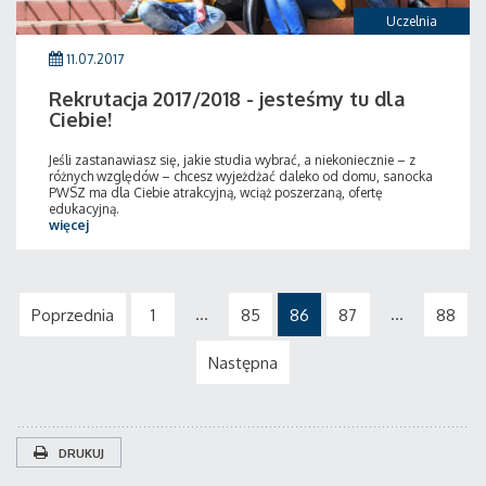
Uczelnia
11.07.2017
Rekrutacja 2017/2018 - jesteśmy tu dla
Ciebie!
Jeśli zastanawiasz się, jakie studia wybrać, a niekoniecznie – z
różnych względów – chcesz wyjeżdżać daleko od domu, sanocka
PWSZ ma dla Ciebie atrakcyjną, wciąż poszerzaną, ofertę
edukacyjną.
więcej
...
...
Poprzednia
1
85
86
87
88
Następna
DRUKUJ