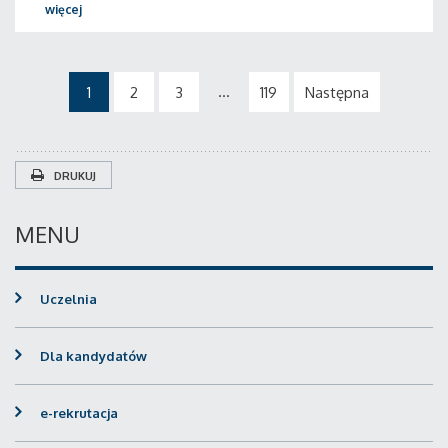
więcej
...
1
2
3
119
Następna
DRUKUJ
MENU
Uczelnia
Dla kandydatów
e-rekrutacja