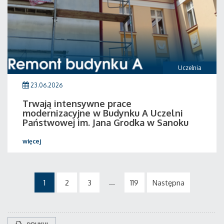
Uczelnia
23.06.2026
Trwają intensywne prace
modernizacyjne w Budynku A Uczelni
Państwowej im. Jana Grodka w Sanoku
więcej
...
1
2
3
119
Następna