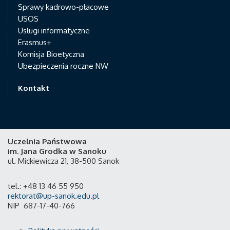
Sprawy kadrowo-płacowe
USOS
Usługi informatyczne
Erasmus+
Komisja Bioetyczna
Ubezpieczenia roczne NW
Kontakt
Uczelnia Państwowa
im. Jana Grodka w Sanoku
ul. Mickiewicza 21, 38-500 Sanok
tel.: +48 13 46 55 950
rektorat@up-sanok.edu.pl
NIP 687-17-40-766