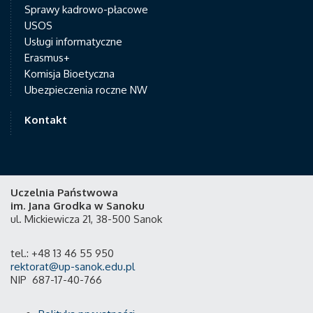
Sprawy kadrowo-płacowe
USOS
Usługi informatyczne
Erasmus+
Komisja Bioetyczna
Ubezpieczenia roczne NW
Kontakt
Uczelnia Państwowa
im. Jana Grodka w Sanoku
ul. Mickiewicza 21, 38-500 Sanok
tel.: +48 13 46 55 950
rektorat@up-sanok.edu.pl
NIP 687-17-40-766