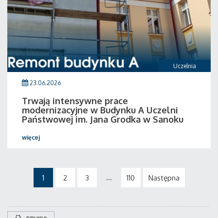
Uczelnia
23.06.2026
Trwają intensywne prace
modernizacyjne w Budynku A Uczelni
Państwowej im. Jana Grodka w Sanoku
więcej
...
1
2
3
110
Następna