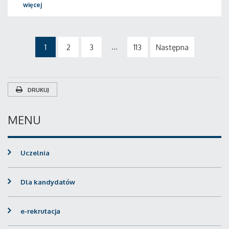
więcej
...
1
2
3
113
Następna
DRUKUJ
MENU
Uczelnia
Dla kandydatów
e-rekrutacja