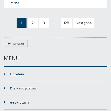
więcej
...
1
2
3
128
Następna
DRUKUJ
MENU
Uczelnia
Dla kandydatów
e-rekrutacja