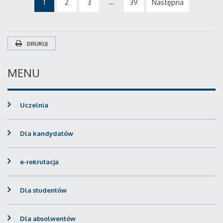
...
1
2
3
39
Następna
DRUKUJ
MENU
Uczelnia
Dla kandydatów
e-rekrutacja
Dla studentów
Dla absolwentów