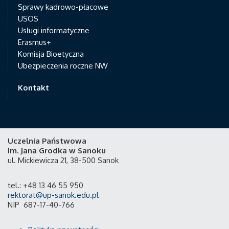
Sprawy kadrowo-płacowe
USOS
Usługi informatyczne
Erasmus+
Komisja Bioetyczna
Ubezpieczenia roczne NW
Kontakt
Uczelnia Państwowa
im. Jana Grodka w Sanoku
ul. Mickiewicza 21, 38-500 Sanok
tel.: +48 13 46 55 950
rektorat@up-sanok.edu.pl
NIP 687-17-40-766