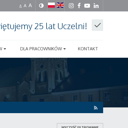
A
A
A
iętujemy 25 lat Uczelni!
W
DLA PRACOWNIKÓW
KONTAKT
WYCZYŚĆ FILTROWANIE