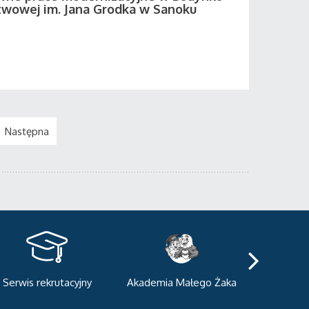
twowej im. Jana Grodka w Sanoku
Następna
kademia Małego Żaka
Centrum Sportowo-
Centrum
Dydaktyczne
Med