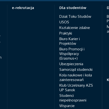
e-rekrutacja
Dla studentów
D
Dział Toku Studiów
B
P
USOS
M
Kształcenie zdalne
a
Praktyki
7
Biuro Karier i
y
Projektów
Biuro Promocji i
Współpracy
h
(Erasmus+)
Ubezpieczenia
Samorząd studencki
Koła naukowe i koła
zainteresowań
K
Klub Uczelniany AZS
UP Sanok
Studenci
niepełnosprawni
Wsparcie