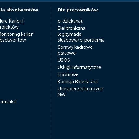
la absolwentów
Dla pracowników
iuro Karier i
e-dziekanat
rojektów
Elektroniczna
onitoring karier
legitymacja
bsolwentów
służbowa/e-portiernia
Sprawy kadrowo-
płacowe
USOS
Usługi informatyczne
Erasmus+
Komisja Bioetyczna
Ubezpieczenia roczne
NW
ontakt