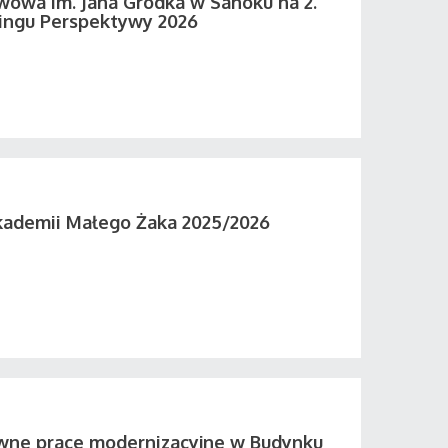
wowa im. Jana Grodka w Sanoku na 2.
ingu Perspektywy 2026
kademii Małego Żaka 2025/2026
wne prace modernizacyjne w Budynku