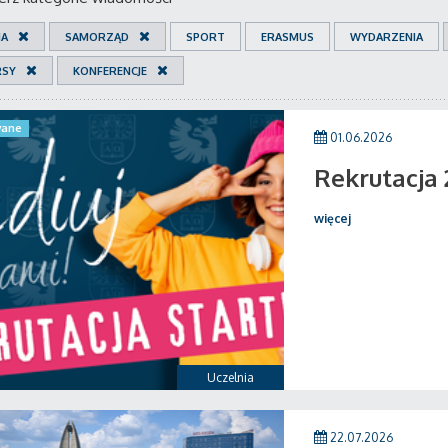
IA
SAMORZĄD
SPORT
ERASMUS
WYDARZENIA
RSY
KONFERENCJE
ane
01.06.2026
Rekrutacja
więcej
Uczelnia
22.07.2026