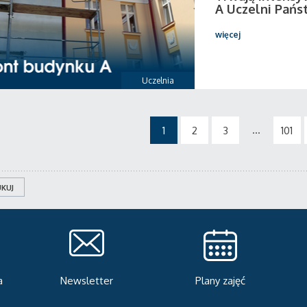
A Uczelni Pańs
więcej
Uczelnia
...
1
2
3
101
KUJ
Plany zajęć
Serwis rekrutacyjny
A