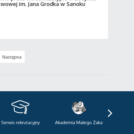
twowej im. Jana Grodka w Sanoku
Następna
kademia Małego Żaka
Centrum Sportowo-
Centru
Dydaktyczne
Med