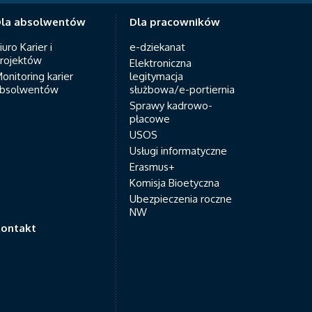
la absolwentów
Dla pracowników
iuro Karier i
e-dziekanat
rojektów
Elektroniczna
onitoring karier
legitymacja
bsolwentów
służbowa/e-portiernia
Sprawy kadrowo-
płacowe
USOS
Usługi informatyczne
Erasmus+
Komisja Bioetyczna
Ubezpieczenia roczne
NW
ontakt