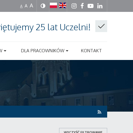
A
A
A
iętujemy 25 lat Uczelni!
W
DLA PRACOWNIKÓW
KONTAKT
WYCZYŚĆ FILTROWANIE