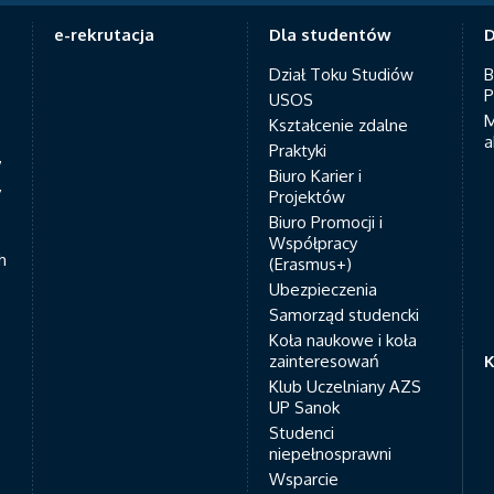
e-rekrutacja
Dla studentów
D
Dział Toku Studiów
B
P
USOS
M
Kształcenie zdalne
a
Praktyki
7
Biuro Karier i
y
Projektów
Biuro Promocji i
Współpracy
h
(Erasmus+)
Ubezpieczenia
Samorząd studencki
Koła naukowe i koła
zainteresowań
K
Klub Uczelniany AZS
UP Sanok
Studenci
niepełnosprawni
Wsparcie