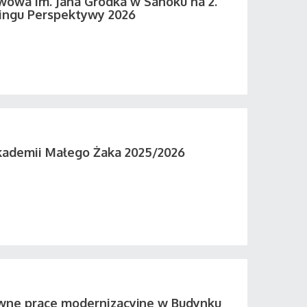
wowa im. Jana Grodka w Sanoku na 2.
ingu Perspektywy 2026
kademii Małego Żaka 2025/2026
wne prace modernizacyjne w Budynku