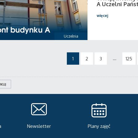
A Uczelni Pańs
więcej
Uczelnia
...
1
2
3
125
KUJ
Plany zajęć
Serwis rekrutacyjny
A