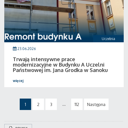
Uczelnia
23.06.2026
Trwają intensywne prace
modernizacyjne w Budynku A Uczelni
Państwowej im. Jana Grodka w Sanoku
więcej
...
1
2
3
112
Następna