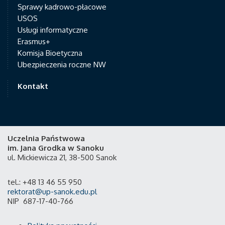
Sprawy kadrowo-płacowe
USOS
Usługi informatyczne
Erasmus+
Komisja Bioetyczna
Ubezpieczenia roczne NW
Kontakt
Uczelnia Państwowa
im. Jana Grodka w Sanoku
ul. Mickiewicza 21, 38-500 Sanok
tel.: +48 13 46 55 950
rektorat@up-sanok.edu.pl
NIP 687-17-40-766