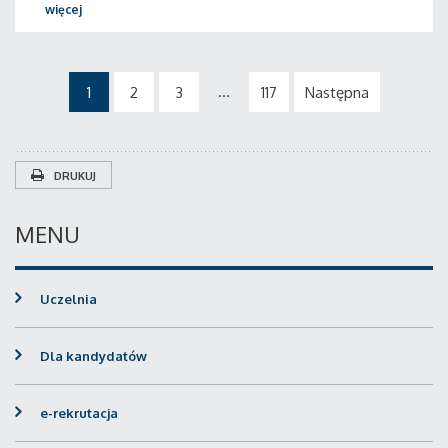
więcej
...
1
2
3
117
Następna
DRUKUJ
MENU
Uczelnia
Dla kandydatów
e-rekrutacja