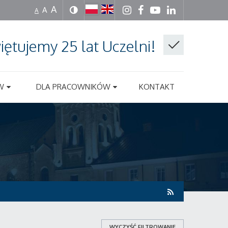
A
A
A
iętujemy 25 lat Uczelni!
W
DLA PRACOWNIKÓW
KONTAKT
WYCZYŚĆ FILTROWANIE