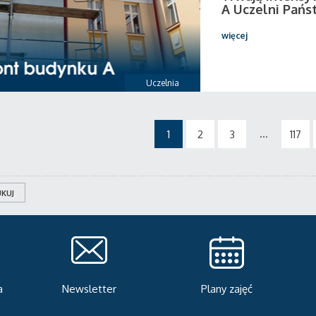
A Uczelni Pańs
więcej
Uczelnia
...
1
2
3
117
KUJ
Plany zajęć
Serwis rekrutacyjny
A