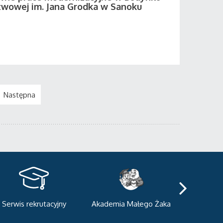
twowej im. Jana Grodka w Sanoku
Następna
kademia Małego Żaka
Centrum Sportowo-
Centrum
Dydaktyczne
Med