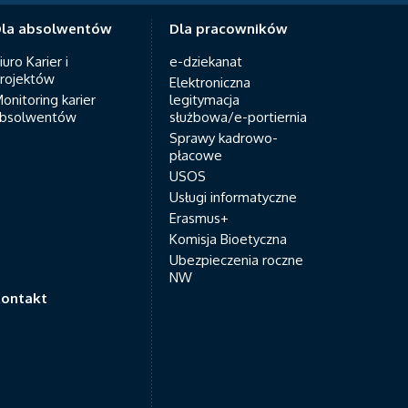
la absolwentów
Dla pracowników
iuro Karier i
e-dziekanat
rojektów
Elektroniczna
onitoring karier
legitymacja
bsolwentów
służbowa/e-portiernia
Sprawy kadrowo-
płacowe
USOS
Usługi informatyczne
Erasmus+
Komisja Bioetyczna
Ubezpieczenia roczne
NW
ontakt