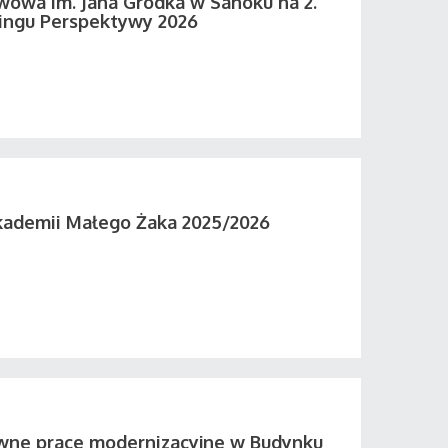
wowa im. Jana Grodka w Sanoku na 2.
ingu Perspektywy 2026
kademii Małego Żaka 2025/2026
wne prace modernizacyjne w Budynku