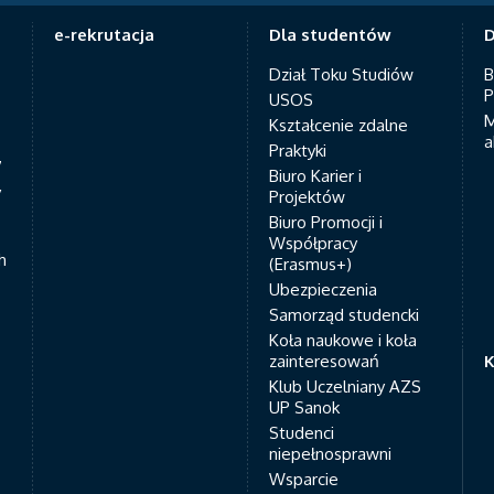
e-rekrutacja
Dla studentów
D
Dział Toku Studiów
B
P
USOS
M
Kształcenie zdalne
a
Praktyki
7
Biuro Karier i
y
Projektów
Biuro Promocji i
Współpracy
h
(Erasmus+)
Ubezpieczenia
Samorząd studencki
Koła naukowe i koła
zainteresowań
K
Klub Uczelniany AZS
UP Sanok
Studenci
niepełnosprawni
Wsparcie