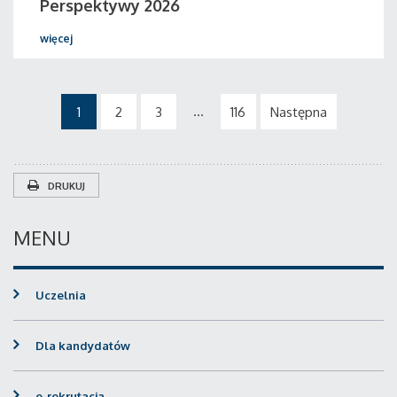
Perspektywy 2026
więcej
...
1
2
3
116
Następna
DRUKUJ
MENU
Uczelnia
Dla kandydatów
e-rekrutacja