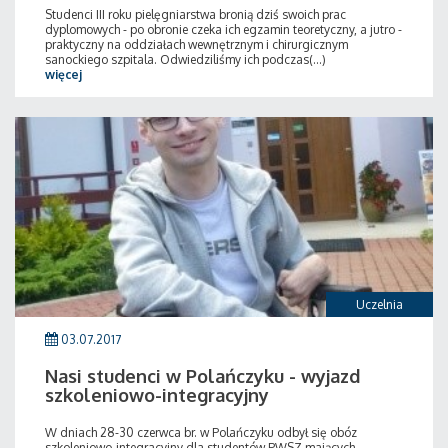
Studenci III roku pielęgniarstwa bronią dziś swoich prac
dyplomowych - po obronie czeka ich egzamin teoretyczny, a jutro -
praktyczny na oddziałach wewnętrznym i chirurgicznym
sanockiego szpitala. Odwiedziliśmy ich podczas(...)
więcej
Uczelnia
03.07.2017
Nasi studenci w Polańczyku - wyjazd
szkoleniowo-integracyjny
W dniach 28-30 czerwca br. w Polańczyku odbył się obóz
szkoleniowo-integracyjny dla studentów PWSZ mających