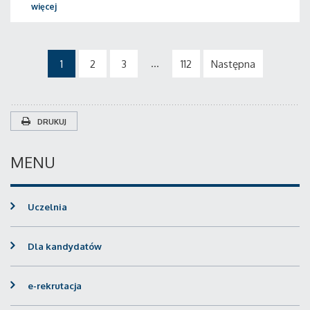
więcej
...
1
2
3
112
Następna
DRUKUJ
MENU
Uczelnia
Dla kandydatów
e-rekrutacja