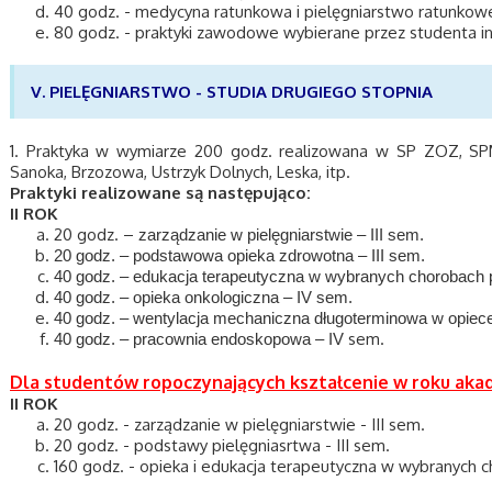
40 godz. - medycyna ratunkowa i pielęgniarstwo ratunkow
80 godz. - praktyki zawodowe wybierane przez studenta in
V. PIELĘGNIARSTWO - STUDIA DRUGIEGO STOPNIA
1. Praktyka w wymiarze 200 godz. realizowana w SP ZOZ, SPM
Sanoka, Brzozowa, Ustrzyk Dolnych, Leska, itp.
Praktyki realizowane są następująco:
II ROK
20 godz.
–
zarządzanie w pielęgniarstwie – III sem.
20 godz. – podstawowa opieka zdrowotna – III sem.
40 godz. – edukacja terapeutyczna w wybranych chorobach 
40 godz. – opieka onkologiczna – IV sem.
40 godz. – wentylacja mechaniczna długoterminowa w opiece
sem.
40 godz. – pracownia endoskopowa – IV
Dla studentów ropoczynających kształcenie w roku aka
II ROK
20 godz. - zarządzanie w pielęgniarstwie - III sem.
20 godz. - podstawy pielęgniasrtwa - III sem.
160 godz. - opieka i edukacja terapeutyczna w wybranych