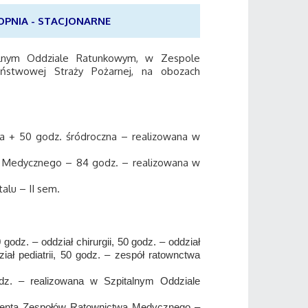
OPNIA - STACJONARNE
alnym Oddziale Ratunkowym, w Zespole
ństwowej Straży Pożarnej, na obozach
na + 50 godz. śródroczna
–
realizowana w
wa Medycznego
–
84 godz.
–
realizowana w
talu
– II sem.
godz. – oddział chirurgii, 50 godz. – oddział
ział pediatrii, 50 godz. – zespół ratownctwa
dz. – realizowana w Szpitalnym Oddziale
nenta Zespołów Ratownictwa Medycznego –