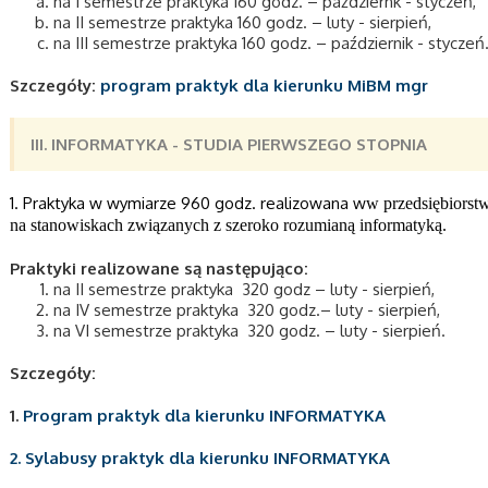
na I semestrze praktyka 160 godz. – październk - styczeń,
na II semestrze praktyka 160 godz. – luty - sierpień,
na III semestrze praktyka 160 godz. – październik - styczeń
Szczegóły:
program praktyk dla kierunku MiBM mgr
III. INFORMATYKA -
STUDIA PIERWSZEGO STOPNIA
1. Praktyka w wymiarze 960 godz. realizowana w
w przedsiębiorstw
na stanowiskach związanych z szeroko rozumianą informatyką.
Praktyki realizowane są następująco:
na II semestrze praktyka 320 godz – luty - sierpień,
na IV semestrze praktyka 320 godz.– luty - sierpień,
na VI semestrze praktyka 320 godz. – luty - sierpień.
Szczegóły:
1.
Program praktyk dla kierunku INFORMATYKA
2. Sylabusy praktyk dla kierunku INFORMATYKA