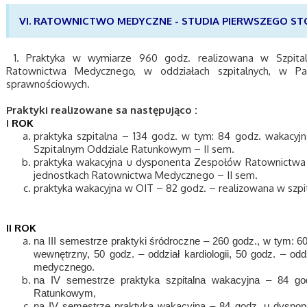
VI. RATOWNICTWO MEDYCZNE - STUDIA PIERWSZEGO ST
1. Praktyka w wymiarze 960 godz. realizowana w Szpit
Ratownictwa Medycznego, w oddziałach szpitalnych, w Pa
sprawnościowych.
Praktyki realizowane sa następująco :
I
ROK
praktyka szpitalna
–
134 godz. w tym: 84 godz. wakacyj
Szpitalnym Oddziale Ratunkowym
– II sem.
praktyka wakacyjna u dysponenta Zespołów Ratownict
jednostkach Ratownictwa Medycznego
– II sem.
praktyka wakacyjna w OIT
–
82 godz.
–
realizowana w szpi
II ROK
na III semestrze praktyki śródroczne – 260 godz., w tym: 60 
wewnętrzny, 50 godz. – oddział kardiologii, 50 godz. – odd
medycznego.
na IV semestrze praktyka szpitalna wakacyjna – 84 go
Ratunkowym,
na IV semestrze praktyka wakacyjna – 84 godz. u dyspo