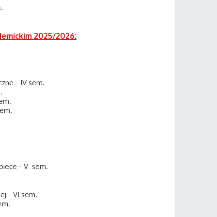
m.
demickim 2025/2026:
czne - IV sem.
m.
 sem.
 sem.
 opiece - V sem.
ej - VI sem.
sem.