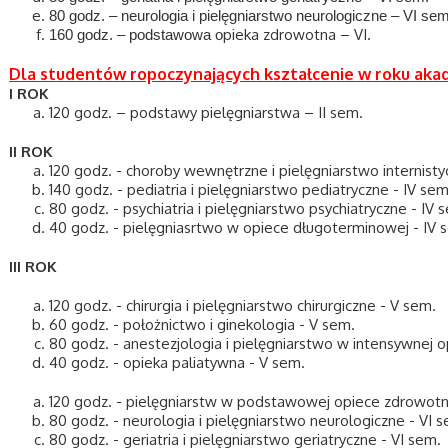
80 godz. – neurologia i pielęgniarstwo neurologiczne – VI se
pieka zdrowotna
–
VI.
160 godz. – podstawowa o
Dla studentów ropoczynających kształcenie w roku aka
I ROK
120 godz.
–
podstawy pielęgniarstwa – II sem.
II ROK
120 godz. - choroby wewnętrzne i pielęgniarstwo internisty
140 godz. - pediatria i pielęgniarstwo pediatryczne - IV se
80 godz. - psychiatria i pielęgniarstwo psychiatryczne - IV
40 godz. - pielęgniasrtwo w opiece długoterminowej - IV
III ROK
120 godz. - chirurgia i pielęgniarstwo chirurgiczne - V sem.
60 godz. - położnictwo i ginekologia - V sem.
80 godz. - anestezjologia i pielęgniarstwo w intensywnej
40 godz. - opieka paliatywna - V sem.
120 godz. - pielęgniarstw w podstawowej opiece zdrowotn
80 godz. - neurologia i pielęgniarstwo neurologiczne - VI 
80 godz. - geriatria i pielęgniarstwo geriatryczne - VI sem.