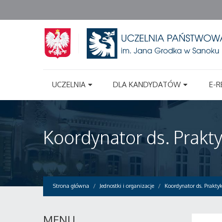
UCZELNIA
DLA KANDYDATÓW
E-R
Koordynator ds. Prakt
Strona główna
Jednostki i organizacje
Koordynator ds. Prakty
MENU