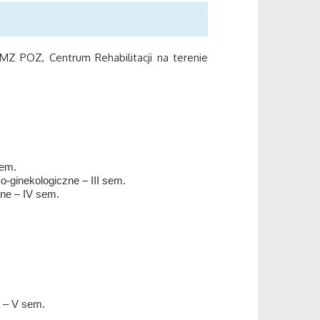
MZ POZ, Centrum Rehabilitacji na terenie
sem.
zo-ginekologiczne – III sem.
zne – IV sem.
a – V sem.