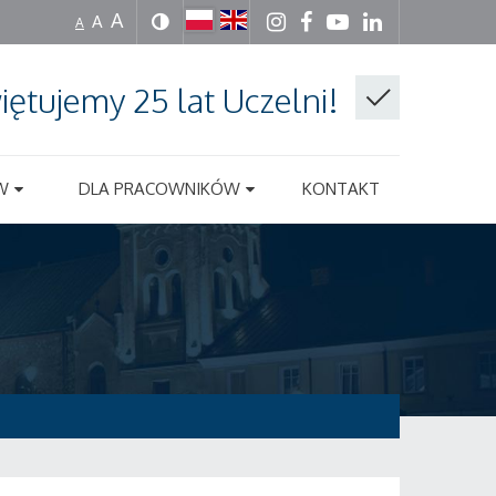
A
A
A
iętujemy 25 lat Uczelni!
W
DLA PRACOWNIKÓW
KONTAKT