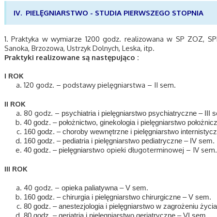
IV. PIELĘGNIARSTWO - STUDIA PIERWSZEGO STOPNIA
1. Praktyka w wymiarze 1200 godz. realizowana w SP ZOZ, SP
Sanoka, Brzozowa, Ustrzyk Dolnych, Leska, itp.
Praktyki realizowane są następująco :
I ROK
120 godz.
–
podstawy pielęgniarstwa – II sem.
II ROK
80 godz.
–
psychiatria i pielęgniarstwo psychiatryczne – III 
40 godz. – położnictwo, ginekologia i pielęgniarstwo położnic
160 godz. – choroby wewnętrzne i pielęgniarstwo internistyc
160 godz. – pediatria i pielęgniarstwo pediatryczne – IV sem.
wo opieki długoterminowej
–
IV sem.
40 godz. – pielęgniarst
III ROK
40 godz.
–
opieka paliatywna – V sem.
160 godz. – chirurgia i pielęgniarstwo chirurgiczne – V sem.
80 godz. – anestezjologia i pielęgniarstwo w zagrożeniu życi
80 godz. – geriatria i pielęgniarstwo geriatryczne – VI sem.