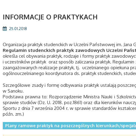
INFORMACJE O PRAKTYKACH
25.01.2018
Organizacja praktyk studenckich w Uczelni Państwowej im. Jana
Regulamin studenckich praktyk zawodowych Uczelni Pańs
określa cel obywania praktyk, rodzaje i formy praktyk zawodowych
i uczestników praktyk oraz sposób zaliczania praktyk. Regulamin
zaangażowanych realizacje praktyk, tj. uczelnianego opiekuna pra
ogólnouczelnianego koordynatora ds. praktyk studenckich, stude
Szczegółowe zsady i formę odbywania praktyk ustalają poszczeg
w Sanoku.
Podstawa prawna to: Rozporządzenie Ministra Nauki i Szkolnic
sprawie studiów (Dz. U. 2018. poz.1861) oraz dla kierunków nauczy
Sportu z dnia 7 września 2004 r. w sprawie standardów kształcenia
późn. zm.)
Plany ramowe praktyk na poszczególnych kierunkach/specjaln