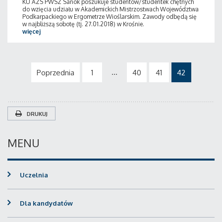
KU AZS PWSZ Sanok poszukuje studentów/studentek chętnych
do wzięcia udziału w Akademickich Mistrzostwach Województwa
Podkarpackiego w Ergometrze Wioślarskim. Zawody odbędą się
w najbliższą sobotę (tj. 27.01.2018) w Krośnie.
więcej
...
Poprzednia
1
40
41
42
DRUKUJ
MENU
Uczelnia
Dla kandydatów