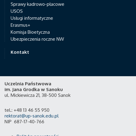
Sprawy kadrowo-płacowe
USOS
Usługi informatyczne
Erasmus+
Komisja Bioetyczna
Ubezpieczenia roczne NW
Kontakt
Uczelnia Państwowa
im. Jana Grodka w Sanoku
ul. Mickiewicza 21, 38-500 Sanok
tel.: +48 13 46 55 950
rektorat@up-sanok.edu.pl
NIP 687-17-40-766