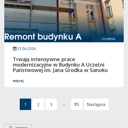
Uczelnia
23.06.2026
Trwają intensywne prace
modernizacyjne w Budynku A Uczelni
Państwowej im. Jana Grodka w Sanoku
więcej
...
1
2
3
115
Następna